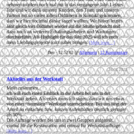
nehmen totzdem noch mal mit in das vergangene Jahr. Letztes
Jahr sind wir dank unseren Kunden, den Team und unseren
Partner mit so vielen tollen Oldtimern in Kontakt gekommen,
dass wir hier nochmal danke sagen wollten. Wir haben letztes
Jahr gleich vier Oldtimer wieder auf die Straße gebracht und
dazu noch an weiteren Erhaltungsarbeiten und Wartungen
durchgeführt. Als Highlight für das Jahr 2025 will ich euch
mein Lieblingsprojekte kurz näher bringen.
[Mehr lesen…]
Ben - 12:52:02 @
Allgemein
|
12 Kommentare
24.01.2025
Aktuelles aus der Werkstatt
Moin zusammen,
ich will euch einen Einblick in die Arbeit bei uns in der
Werkstatt geben. Als erstes muss ich sagen, dass wir uns etwas
von einer “normalen” Werkstatt unterscheiden. Bei uns liegt der
Anteil an einfachen bzw. kurzen Aufenthalten deutlich geringer
als 50%.
Die Aufträge werden bei uns in zwei Gruppen aufgeteilt,
einmal für die Restauration und einmal für Werkstattaufträge.
[Mehr lesen…]