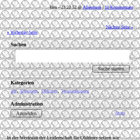
Ben - 23:22:52 @
Allgemein
|
10 Kommentare
Nächste Seite »
« Vorherige Seite
Suchen
Kategorien
alle
Allgemein
Oldtimer
Veranstaltungen
Administration
Atom
Anmelden
In der Werkstatt der Leidenschaft für Oldtimer setzen wir