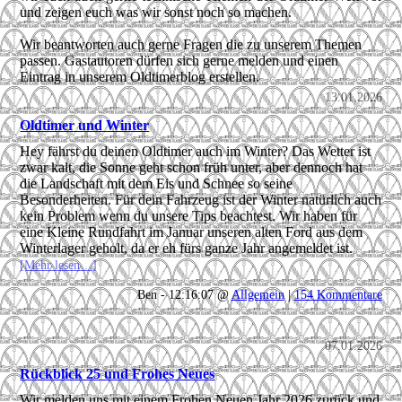
und zeigen euch was wir sonst noch so machen.
Wir beantworten auch gerne Fragen die zu unserem Themen
passen. Gastautoren dürfen sich gerne melden und einen
Eintrag in unserem Oldtimerblog erstellen.
13.01.2026
Oldtimer und Winter
Hey fährst du deinen Oldtimer auch im Winter? Das Wetter ist
zwar kalt, die Sonne geht schon früh unter, aber dennoch hat
die Landschaft mit dem Eis und Schnee so seine
Besonderheiten. Für dein Fahrzeug ist der Winter natürlich auch
kein Problem wenn du unsere Tips beachtest. Wir haben für
eine Kleine Rundfahrt im Januar unseren alten Ford aus dem
Winterlager geholt, da er eh fürs ganze Jahr angemeldet ist.
[Mehr lesen…]
Ben - 12:16:07 @
Allgemein
|
154 Kommentare
07.01.2026
Rückblick 25 und Frohes Neues
Wir melden uns mit einem Frohen Neuen Jahr 2026 zurück und