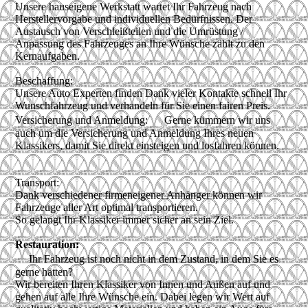
Unsere hauseigene Werkstatt wartet Ihr Fahrzeug nach
Herstellervorgabe und individuellen Bedürfnissen. Der
Austausch von Verschleißteilen und die Umrüstung /
Anpassung des Fahrzeuges an Ihre Wünsche zählt zu den
Kernaufgaben.
Beschaffung:
Unsere Auto Experten finden Dank vieler Kontakte schnell Ihr
Wunschfahrzeug und verhandeln für Sie einen fairen Preis.
Versicherung und Anmeldung: Gerne kümmern wir uns
auch um die Versicherung und Anmeldung Ihres neuen
Klassikers, damit Sie direkt einsteigen und losfahren können.
Transport:
Dank verschiedener firmeneigener Anhänger können wir
Fahrzeuge aller Art optimal transportieren.
So gelangt Ihr Klassiker immer sicher an sein Ziel.
Restauration:
Ihr Fahrzeug ist noch nicht in dem Zustand, in dem Sie es
gerne hätten?
Wir bereiten Ihren Klassiker von Innen und Außen auf und
gehen auf alle Ihre Wünsche ein. Dabei legen wir Wert auf