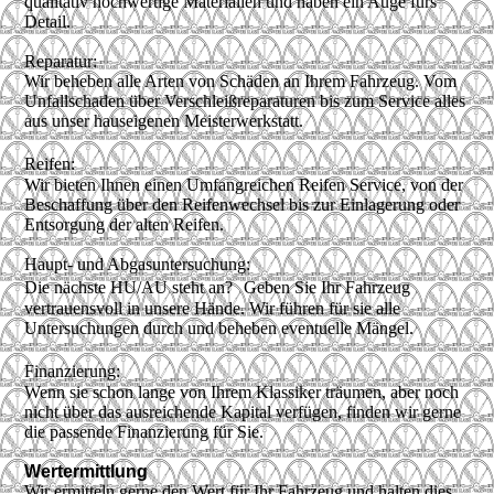
qualitativ hochwertige Materialien und haben ein Auge fürs
Detail.
Reparatur:
Wir beheben alle Arten von Schäden an Ihrem Fahrzeug. Vom
Unfallschaden über Verschleißreparaturen bis zum Service alles
aus unser hauseigenen Meisterwerkstatt.
Reifen:
Wir bieten Ihnen einen Umfangreichen Reifen Service, von der
Beschaffung über den Reifenwechsel bis zur Einlagerung oder
Entsorgung der alten Reifen.
Haupt- und Abgasuntersuchung:
Die nächste HU/AU steht an? Geben Sie Ihr Fahrzeug
vertrauensvoll in unsere Hände. Wir führen für sie alle
Untersuchungen durch und beheben eventuelle Mängel.
Finanzierung:
Wenn sie schon lange von Ihrem Klassiker träumen, aber noch
nicht über das ausreichende Kapital verfügen, finden wir gerne
die passende Finanzierung für Sie.
W
ertermittlung
Wir ermitteln gerne den Wert für Ihr Fahrzeug und halten dies